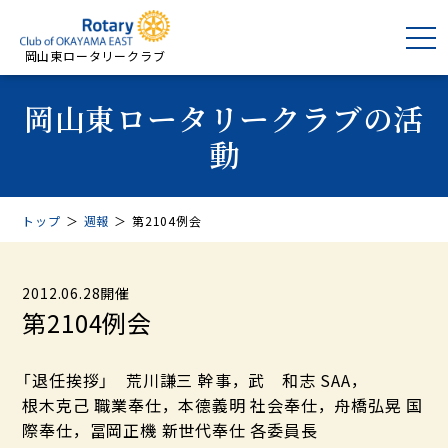
岡山東ロータリークラブ
岡山東ロータリークラブの活
動
トップ
＞
週報
＞
第2104例会
2012.06.28開催
第2104例会
「退任挨拶」 荒川謙三 幹事，武 和志 SAA，
根木克己 職業奉仕，本德義明 社会奉仕，舟橋弘晃 国
際奉仕，冨岡正機 新世代奉仕 各委員長