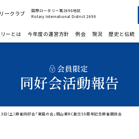
国際ロータリー第2690地区
リークラブ
Rotary International District 2690
タリーとは
今年度の運営方針
例会
現況
歴史と伝統
会員限定
同好会活動報告
月13日（土）麻雀同好会「東風の会」岡山東RC創立50周年記念麻雀競技会