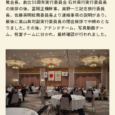
篤会長，創立55周年実行委員会 石井英行実行委員長
の挨拶の後，冨岡正機幹事，奥野一三記念旅行委員
長，佐藤英明総務委員長より連絡事項の説明があり，
最後に髙山眞司副実行委員長の閉会挨拶で中締めとな
りました。その後，アテンドチーム，写真動画チー
ム，祝宴チームに分かれ，最終確認が行われました。